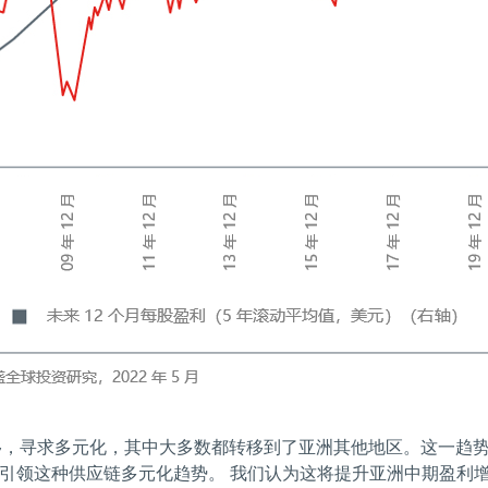
移，寻求多元化，其中大多数都转移到了亚洲其他地区。这一趋
在引领这种供应链多元化趋势。 我们认为这将提升亚洲中期盈利