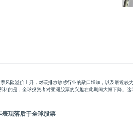
股票风险溢价上升，对碳排放敏感行业的敞口增加，以及最近较
所料的是，全球投资者对亚洲股票的兴趣在此期间大幅下降。这
十年表现落后于全球股票