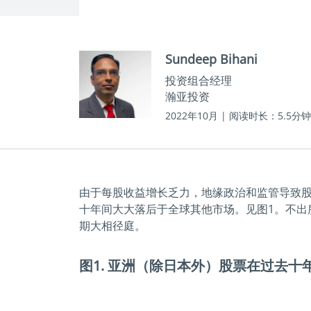
Sundeep Bihani
投资组合经理
瀚亚投资
2022年10月 | 阅读时长：5.5分钟
由于每股收益增长乏力，地缘政治和监管导致
十年间大大落后于全球其他市场。见图1。不出
期大相径庭。
图1. 亚洲（除日本外）股票在过去