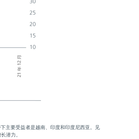
势下主要受益者是越南、印度和印度尼西亚。见
增长潜力。