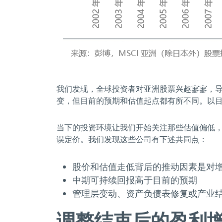
我们发现，全球投资者对亚洲股票兴趣寥寥，
变，但目前的预期和估值起点都有所不同。以目前 1
当下的投资环境让我们开始关注那些估值偏低
误定价。我们发现这些公司有下述共同点：
股价和估值走低背后的推动因素是对
中期可持续回报高于目前的预期
管理层变动、资产负债表修复或产业结
调整结束后的盈利