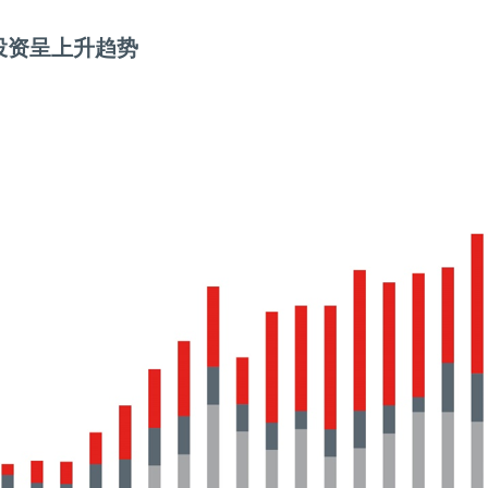
投资呈上升趋势