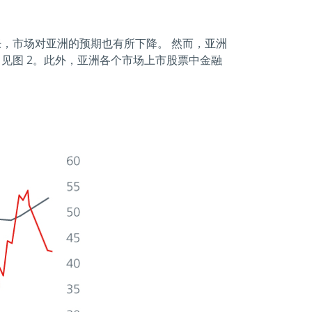
，市场对亚洲的预期也有所下降。 然而，亚洲
见图 2。此外，亚洲各个市场上市股票中金融