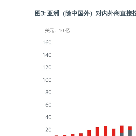
图3: 亚洲（除中国外）对内外商直接