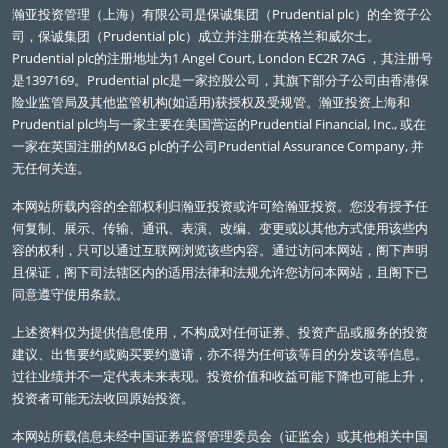
瀚亚投资管理（上海）有限公司是保诚集团（Prudential plc）的全资子公
司，保诚集团（Prudential plc）成立并注册在英格兰和威尔士。
Prudential plc的注册地址为1 Angel Court, London EC2R 7AG ，其注册号
是1397169。Prudential plc是一家控股公司，其旗下部分子公司由香港保
险业监管局及其他监管机构(如适用)获授权及受规管。瀚亚投资上海和
Prudential plc均与一家主要在美国营运的Prudential Financial, Inc., 或在
一家在英国注册的M&G plc的子公司Prudential Assurance Company, 并
无任何关连。
本网站所载内容的全部权利归瀚亚投资或许可给瀚亚投资。您没有授予任
何复制、展示、传输、通讯、表演、改编、变更或以其他方式使用该些内
容的权利，只可以通过互联网浏览该些内容。通过访问本网站，阁下声明
且保证，阁下司法辖区内的适用法律和法规允许您访问本网站，且阁下已
同意遵守使用条款。
上述资料仅为提供信息使用，不构成对任何证券、投资产品或服务的投资
建议、出售要约或购买要约邀请，亦不得为任何该等目的分发该等信息。
过往业绩并不一定代表未来表现。投资价值和收益可能下降也可能上升，
投资者可能无法收回原始投资。
本网站所载信息未经中国证券监督管理委员会（证监会）或其他相关中国