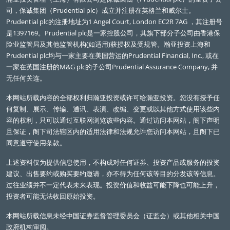
司，保诚集团（Prudential plc）成立并注册在英格兰和威尔士。
Prudential plc的注册地址为1 Angel Court, London EC2R 7AG ，其注册号
是1397169。Prudential plc是一家控股公司，其旗下部分子公司由香港保
险业监管局及其他监管机构(如适用)获授权及受规管。瀚亚投资上海和
Prudential plc均与一家主要在美国营运的Prudential Financial, Inc., 或在
一家在英国注册的M&G plc的子公司Prudential Assurance Company, 并
无任何关连。
本网站所载内容的全部权利归瀚亚投资或许可给瀚亚投资。您没有授予任
何复制、展示、传输、通讯、表演、改编、变更或以其他方式使用该些内
容的权利，只可以通过互联网浏览该些内容。通过访问本网站，阁下声明
且保证，阁下司法辖区内的适用法律和法规允许您访问本网站，且阁下已
同意遵守使用条款。
上述资料仅为提供信息使用，不构成对任何证券、投资产品或服务的投资
建议、出售要约或购买要约邀请，亦不得为任何该等目的分发该等信息。
过往业绩并不一定代表未来表现。投资价值和收益可能下降也可能上升，
投资者可能无法收回原始投资。
本网站所载信息未经中国证券监督管理委员会（证监会）或其他相关中国
政府机构审阅。