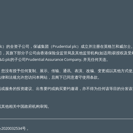
全资子公司，保诚集团（Prudential plc）成立并注册在英格兰和威尔士。Prudentia
是一家控股公司，其旗下部分子公司由香港保险业监管局及其他监管机构(如适用)获授权及受规
&G plc的子公司Prudential Assurance Company, 并无任何关连。
。您没有授予任何复制、展示、传输、通讯、表演、改编、变更或以其他方式使
法律和法规允许您访问本网站，且阁下已同意遵守使用条款。
品或服务的投资建议、出售要约或购买要约邀请，亦不得为任何该等目的分发该
或其他相关中国政府机构审阅。
2020032534号
。