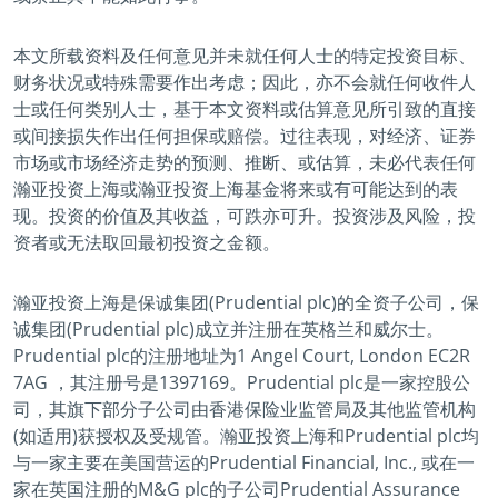
本文所载资料及任何意见并未就任何人士的特定投资目标、
财务状况或特殊需要作出考虑；因此，亦不会就任何收件人
士或任何类别人士，基于本文资料或估算意见所引致的直接
或间接损失作出任何担保或赔偿。过往表现，对经济、证券
市场或市场经济走势的预测、推断、或估算，未必代表任何
瀚亚投资上海或瀚亚投资上海基金将来或有可能达到的表
现。投资的价值及其收益，可跌亦可升。投资涉及风险，投
资者或无法取回最初投资之金额。
瀚亚投资上海是保诚集团(Prudential plc)的全资子公司，保
诚集团(Prudential plc)成立并注册在英格兰和威尔士。
Prudential plc的注册地址为1 Angel Court, London EC2R
7AG ，其注册号是1397169。Prudential plc是一家控股公
司，其旗下部分子公司由香港保险业监管局及其他监管机构
(如适用)获授权及受规管。瀚亚投资上海和Prudential plc均
与一家主要在美国营运的Prudential Financial, Inc., 或在一
家在英国注册的M&G plc的子公司Prudential Assurance