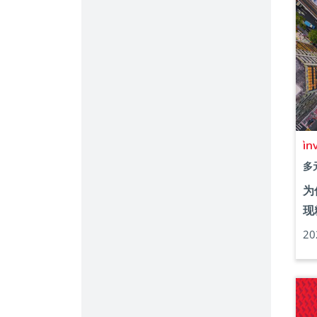
多
为
现
2