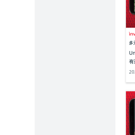
多
U
有
2