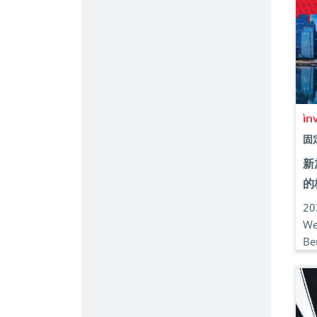
固
新
的
2
We
Be