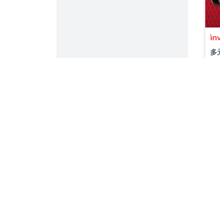
多
U
2
了解更
公司简
投资观
可持续